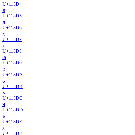
U+
118D4
𑣕
U+
118D5
𑣖
U+
118D6
𑣗
U+
118D7
𑣘
U+
118D8
𑣙
U+
118D9
𑣚
U+
118DA
𑣛
U+
118DB
𑣜
U+
118DC
𑣝
U+
118DD
𑣞
U+
118DE
𑣟
U+
118DF