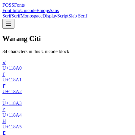
FOSSFonts
Font Info
Unicode
Emojis
Sans
Serif
Serif
Monospace
Display
Script
Slab Serif
Warang Citi
84
character
s
in this Unicode block
𑢠
U+
118A0
𑢡
U+
118A1
𑢢
U+
118A2
𑢣
U+
118A3
𑢤
U+
118A4
𑢥
U+
118A5
𑢦