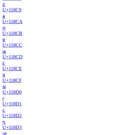
𑣉
U+
118C9
𑣊
U+
118CA
𑣋
U+
118CB
𑣌
U+
118CC
𑣍
U+
118CD
𑣎
U+
118CE
𑣏
U+
118CF
𑣐
U+
118D0
𑣑
U+
118D1
𑣒
U+
118D2
𑣓
U+
118D3
𑣔