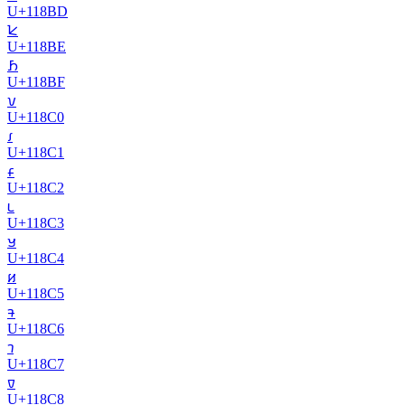
U+
118BD
𑢾
U+
118BE
𑢿
U+
118BF
𑣀
U+
118C0
𑣁
U+
118C1
𑣂
U+
118C2
𑣃
U+
118C3
𑣄
U+
118C4
𑣅
U+
118C5
𑣆
U+
118C6
𑣇
U+
118C7
𑣈
U+
118C8