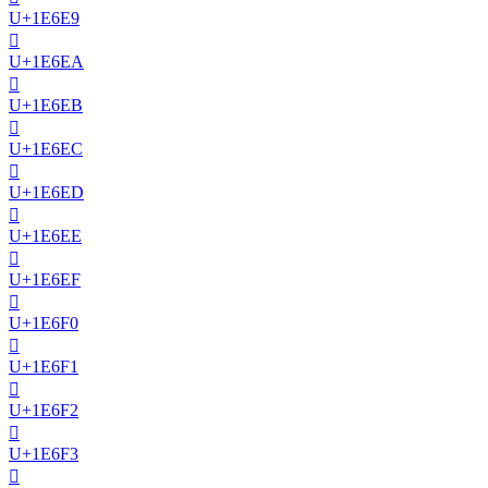
U+
1E6E9
𞛪
U+
1E6EA
𞛫
U+
1E6EB
𞛬
U+
1E6EC
𞛭
U+
1E6ED
𞛮
U+
1E6EE
𞛯
U+
1E6EF
𞛰
U+
1E6F0
𞛱
U+
1E6F1
𞛲
U+
1E6F2
𞛳
U+
1E6F3
𞛴