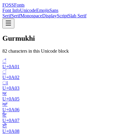
FOSSFonts
Font Info
Unicode
Emojis
Sans
Serif
Serif
Monospace
Display
Script
Slab Serif
Gurmukhi
82
character
s
in this Unicode block
ਁ
U+
0A01
ਂ
U+
0A02
ਃ
U+
0A03
ਅ
U+
0A05
ਆ
U+
0A06
ਇ
U+
0A07
ਈ
U+
0A08