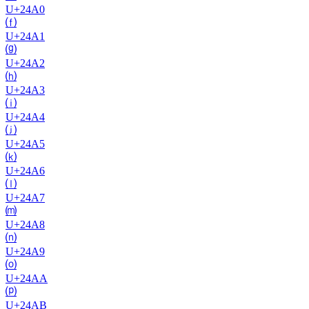
U+
24A0
⒡
U+
24A1
⒢
U+
24A2
⒣
U+
24A3
⒤
U+
24A4
⒥
U+
24A5
⒦
U+
24A6
⒧
U+
24A7
⒨
U+
24A8
⒩
U+
24A9
⒪
U+
24AA
⒫
U+
24AB