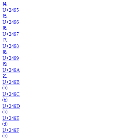
⒕
U+
2495
⒖
U+
2496
⒗
U+
2497
⒘
U+
2498
⒙
U+
2499
⒚
U+
249A
⒛
U+
249B
⒜
U+
249C
⒝
U+
249D
⒞
U+
249E
⒟
U+
249F
⒠