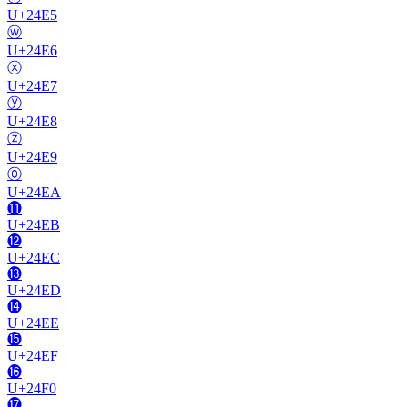
U+
24E5
ⓦ
U+
24E6
ⓧ
U+
24E7
ⓨ
U+
24E8
ⓩ
U+
24E9
⓪
U+
24EA
⓫
U+
24EB
⓬
U+
24EC
⓭
U+
24ED
⓮
U+
24EE
⓯
U+
24EF
⓰
U+
24F0
⓱