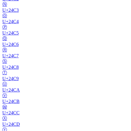
Ⓝ
U+
24C3
Ⓞ
U+
24C4
Ⓟ
U+
24C5
Ⓠ
U+
24C6
Ⓡ
U+
24C7
Ⓢ
U+
24C8
Ⓣ
U+
24C9
Ⓤ
U+
24CA
Ⓥ
U+
24CB
Ⓦ
U+
24CC
Ⓧ
U+
24CD
Ⓨ