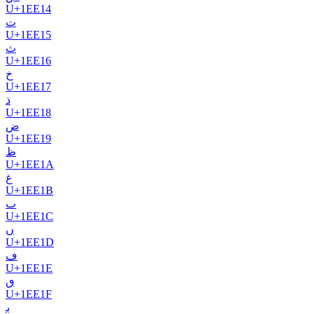
U+
1EE14
𞸕
U+
1EE15
𞸖
U+
1EE16
𞸗
U+
1EE17
𞸘
U+
1EE18
𞸙
U+
1EE19
𞸚
U+
1EE1A
𞸛
U+
1EE1B
𞸜
U+
1EE1C
𞸝
U+
1EE1D
𞸞
U+
1EE1E
𞸟
U+
1EE1F
𞸡