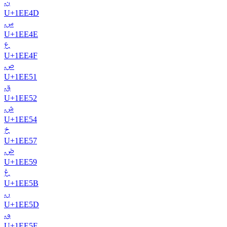
𞹍
U+
1EE4D
𞹎
U+
1EE4E
𞹏
U+
1EE4F
𞹑
U+
1EE51
𞹒
U+
1EE52
𞹔
U+
1EE54
𞹗
U+
1EE57
𞹙
U+
1EE59
𞹛
U+
1EE5B
𞹝
U+
1EE5D
𞹟
U+
1EE5F