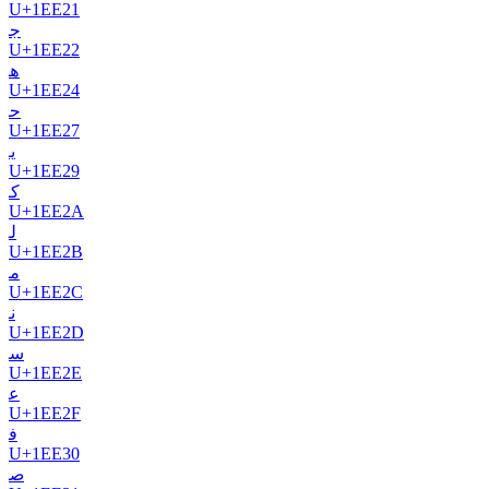
U+
1EE21
𞸢
U+
1EE22
𞸤
U+
1EE24
𞸧
U+
1EE27
𞸩
U+
1EE29
𞸪
U+
1EE2A
𞸫
U+
1EE2B
𞸬
U+
1EE2C
𞸭
U+
1EE2D
𞸮
U+
1EE2E
𞸯
U+
1EE2F
𞸰
U+
1EE30
𞸱