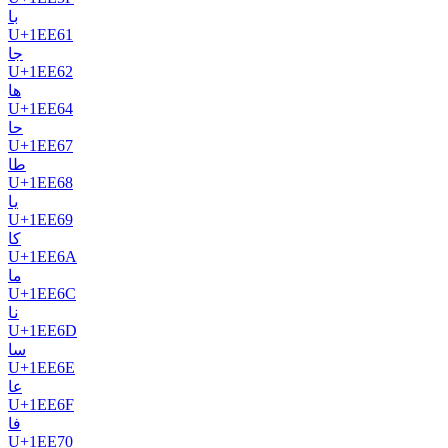
𞹡
U+
1EE61
𞹢
U+
1EE62
𞹤
U+
1EE64
𞹧
U+
1EE67
𞹨
U+
1EE68
𞹩
U+
1EE69
𞹪
U+
1EE6A
𞹬
U+
1EE6C
𞹭
U+
1EE6D
𞹮
U+
1EE6E
𞹯
U+
1EE6F
𞹰
U+
1EE70