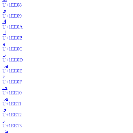
U+
1EE08
𞸉
U+
1EE09
𞸊
U+
1EE0A
𞸋
U+
1EE0B
𞸌
U+
1EE0C
𞸍
U+
1EE0D
𞸎
U+
1EE0E
𞸏
U+
1EE0F
𞸐
U+
1EE10
𞸑
U+
1EE11
𞸒
U+
1EE12
𞸓
U+
1EE13
𞸔