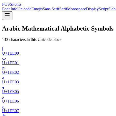
FOSSFonts
Font Info
Unicode
Emojis
Sans Serif
Serif
Monospace
Display
Script
Slab
Arabic Mathematical Alphabetic Symbols
143
character
s
in this Unicode block
𞸀
U+
1EE00
𞸁
U+
1EE01
𞸂
U+
1EE02
𞸃
U+
1EE03
𞸅
U+
1EE05
𞸆
U+
1EE06
𞸇
U+
1EE07
𞸈