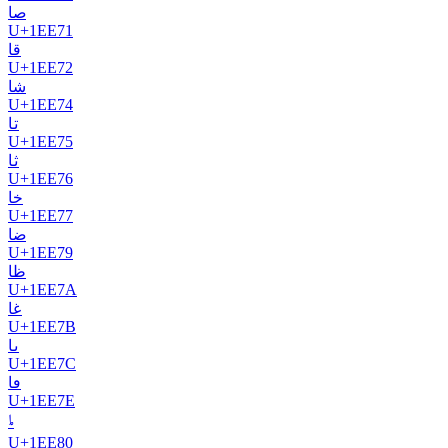
𞹱
U+
1EE71
𞹲
U+
1EE72
𞹴
U+
1EE74
𞹵
U+
1EE75
𞹶
U+
1EE76
𞹷
U+
1EE77
𞹹
U+
1EE79
𞹺
U+
1EE7A
𞹻
U+
1EE7B
𞹼
U+
1EE7C
𞹾
U+
1EE7E
𞺀
U+
1EE80