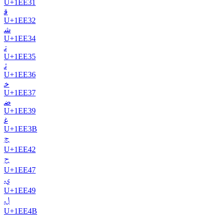
U+
1EE31
𞸲
U+
1EE32
𞸴
U+
1EE34
𞸵
U+
1EE35
𞸶
U+
1EE36
𞸷
U+
1EE37
𞸹
U+
1EE39
𞸻
U+
1EE3B
𞹂
U+
1EE42
𞹇
U+
1EE47
𞹉
U+
1EE49
𞹋
U+
1EE4B